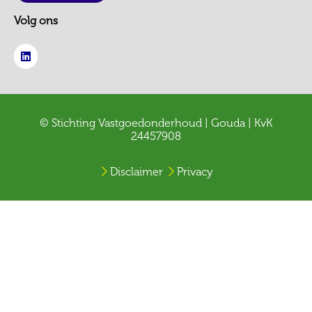
Volg ons
© Stichting Vastgoedonderhoud | Gouda | KvK
24457908
Disclaimer
Privacy