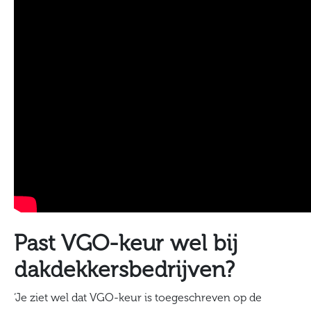
Past VGO-keur wel bij
dakdekkersbedrijven?
‘Je ziet wel dat VGO-keur is toegeschreven op de