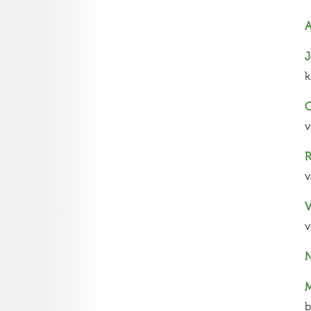
A
J
k
C
v
R
v
V
v
N
M
b