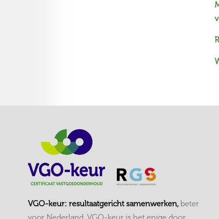
M
v
R
W
VGO-keur: resultaatgericht samenwerken,
beter
voor Nederland. VGO-keur is het enige door