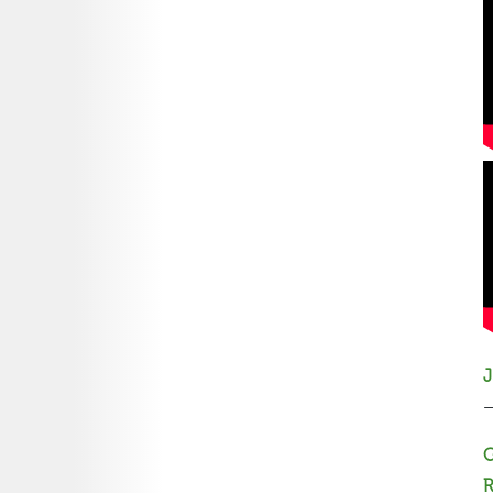
J
G
R