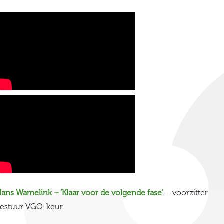
ans Wamelink – ‘Klaar voor de volgende fase’
– voorzitter
estuur VGO-keur