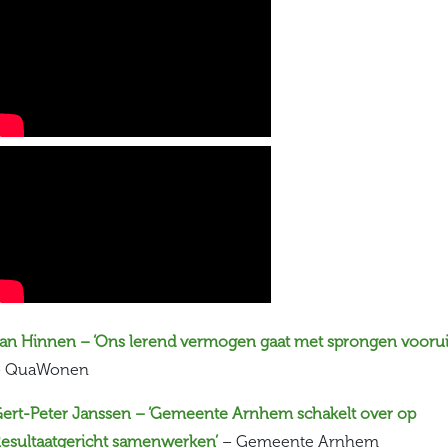
an Hinnen – ‘Ons lerend vermogen gaat met sprongen voorui
– QuaWonen
ert-Peter Janssen – ‘Gemeente Arnhem schakelt over op
esultaatgericht samenwerken’
– Gemeente Arnhem