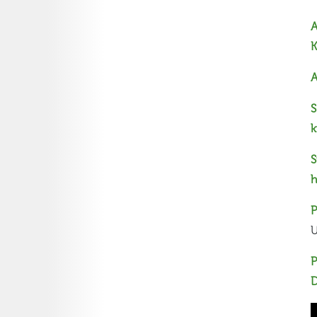
A
K
A
S
k
S
h
P
U
P
D