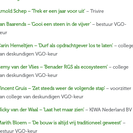
rnold Schep – ‘Trek er een jaar voor uit’
– Trivire
an Baarends – ‘Gooi een steen in de vijver’
– bestuur VGO-
eur
arin Hemeltjen – ‘Durf als opdrachtgever los te laten’
– colleg
an deskundigen VGO-keur
emy van der Vlies – ‘Benader RGS als ecosysteem’
– college
an deskundigen VGO-keur
incent Gruis – ‘Zet steeds weer de volgende stap’
– voorzitter
an college van deskundigen VGO-keur
icky van der Waal – ‘Laat het maar zien’
– KIWA Nederland BV
arith Bloem – ‘De bouw is altijd vrij traditioneel geweest’
–
estuur VGO-keur